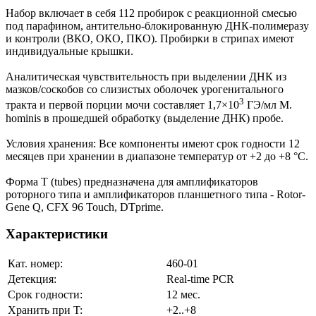
Набор включает в себя 112 пробирок с реакционной смесью
под парафином, антительно-блокированную ДНК-полимеразу
и контроли (ВКО, ОКО, ПКО). Пробирки в стрипах имеют
индивидуальные крышки.
Аналитическая чувствительность при выделении ДНК из
мазков/соскобов со слизистых оболочек урогенитального
3
тракта и первой порции мочи составляет 1,7×10
ГЭ/мл M.
hominis в прошедшей обработку (выделение ДНК) пробе.
Условия хранения: Все компоненты имеют срок годности 12
месяцев при хранении в диапазоне температур от +2 до +8 °С.
Форма T (tubes) предназначена для амплификаторов
роторного типа и амплификаторов планшетного типа - Rotor-
Gene Q, CFX 96 Touch, DTprime.
Характеристики
Кат. номер:
460-01
Детекция:
Real-time PCR
Срок годности:
12 мес.
Хранить при T:
+2..+8